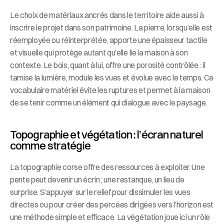
Le choix de matériaux ancrés dans le territoire aide aussi à 
inscrire le projet dans son patrimoine. La pierre, lorsqu’elle est 
réemployée ou réinterprétée, apporte une épaisseur tactile 
et visuelle qui protège autant qu’elle lie la maison à son 
contexte. Le bois, quant à lui, offre une porosité contrôlée : il 
tamise la lumière, module les vues et évolue avec le temps. Ce 
vocabulaire matériel évite les ruptures et permet à la maison 
de se tenir comme un élément qui dialogue avec le paysage.
Topographie et végétation : l’écran naturel 
comme stratégie
La topographie corse offre des ressources à exploiter. Une 
pente peut devenir un écrin ; une restanque, un lieu de 
surprise. S’appuyer sur le relief pour dissimuler les vues 
directes ou pour créer des percées dirigées vers l’horizon est 
une méthode simple et efficace. La végétation joue ici un rôle 