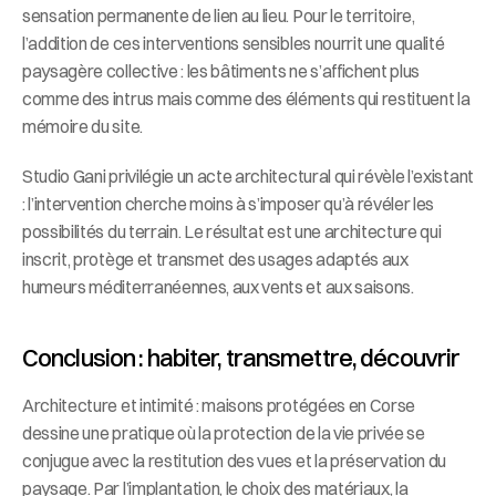
sensation permanente de lien au lieu. Pour le territoire, 
l’addition de ces interventions sensibles nourrit une qualité 
paysagère collective : les bâtiments ne s’affichent plus 
comme des intrus mais comme des éléments qui restituent la 
mémoire du site.
Studio Gani privilégie un acte architectural qui révèle l’existant 
: l’intervention cherche moins à s’imposer qu’à révéler les 
possibilités du terrain. Le résultat est une architecture qui 
inscrit, protège et transmet des usages adaptés aux 
humeurs méditerranéennes, aux vents et aux saisons.
Conclusion : habiter, transmettre, découvrir
Architecture et intimité : maisons protégées en Corse 
dessine une pratique où la protection de la vie privée se 
conjugue avec la restitution des vues et la préservation du 
paysage. Par l’implantation, le choix des matériaux, la 