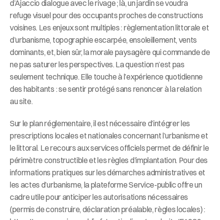
d’Ajaccio dialogue avec le rivage ; là, un jardin se voudra 
refuge visuel pour des occupants proches de constructions 
voisines. Les enjeux sont multiples : règlementation littorale et 
d’urbanisme, topographie escarpée, ensoleillement, vents 
dominants, et, bien sûr, la morale paysagère qui commande de 
ne pas saturer les perspectives. La question n’est pas 
seulement technique. Elle touche à l’expérience quotidienne 
des habitants : se sentir protégé sans renoncer à la relation 
au site.
Sur le plan réglementaire, il est nécessaire d’intégrer les 
prescriptions locales et nationales concernant l’urbanisme et 
le littoral. Le recours aux services officiels permet de définir le 
périmètre constructible et les règles d’implantation. Pour des 
informations pratiques sur les démarches administratives et 
les actes d’urbanisme, la plateforme Service-public offre un 
cadre utile pour anticiper les autorisations nécessaires 
(permis de construire, déclaration préalable, règles locales) : 