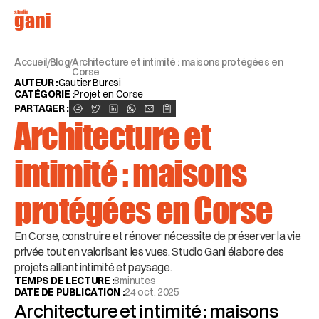
studio
gani
Accueil
Blog
Architecture et intimité : maisons protégées en 
/
/
Corse
AUTEUR :
Gautier Buresi
CATÉGORIE :
Projet en Corse
PARTAGER :
Architecture et 
intimité : maisons 
protégées en Corse
En Corse, construire et rénover nécessite de préserver la vie 
privée tout en valorisant les vues. Studio Gani élabore des 
projets alliant intimité et paysage.
TEMPS DE LECTURE :
8
minutes
DATE DE PUBLICATION :
24 oct. 2025
Architecture et intimité : maisons 