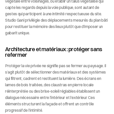
végétale entre voisinages, ou établir un talus végétalisé qui 
capte les regards depuis la voie publique, sont autant de 
gestes qui participent à une intimité respectueuse du site. 
Studio Gani privilégie des déplacements mesurés du plan bâti 
pour restituer la mémoire des lieux plutôt que d’imposer un 
gabarit unique.
Architecture et matériaux : protéger sans 
refermer
Protéger la vie privée ne signifie pas se fermer au paysage. Il 
s’agit plutôt de sélectionner des matériaux et des systèmes 
qui filtrent, cadrent et restituent la lumière. Des écrans en 
lames de bois traitées, des claustras en pierre locale 
réinterprétée ou des brise-soleil réglables établissent un 
dialogue nécessaire entre l’intérieur et l’extérieur. Ces 
éléments structurent la façade et offrent un contrôle 
progressif de l’intimité.