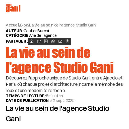
studio
gani
Accueil
Blog
La vie au sein de l'agence Studio Gani
/
/
AUTEUR :
Gautier Buresi
CATÉGORIE :
Vie de l'agence
PARTAGER :
La vie au sein de 
l'agence Studio Gani
Découvrez l'approche unique de Studio Gani, entre Ajaccio et 
Paris, où chaque projet d'architecture incarne la mémoire des 
lieux et une modernité réfléchie.
TEMPS DE LECTURE :
5
minutes
DATE DE PUBLICATION :
22 sept. 2025
La vie au sein de l'agence Studio 
Gani