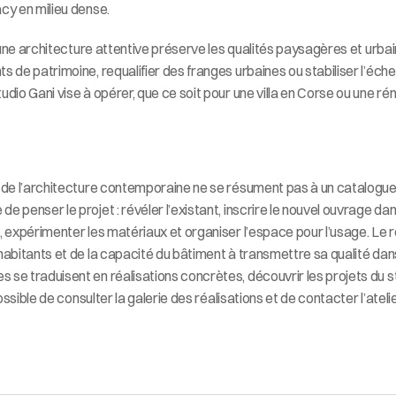
cy en milieu dense.
l, une architecture attentive préserve les qualités paysagères et urbain
 de patrimoine, requalifier des franges urbaines ou stabiliser l’échell
udio Gani vise à opérer, que ce soit pour une villa en Corse ou une rén
s de l’architecture contemporaine ne se résument pas à un catalogue 
 penser le projet : révéler l’existant, inscrire le nouvel ouvrage dans
, expérimenter les matériaux et organiser l’espace pour l’usage. Le r
habitants et de la capacité du bâtiment à transmettre sa qualité dans
 se traduisent en réalisations concrètes, découvrir les projets du s
 possible de consulter la galerie des réalisations et de contacter l’atelie
T