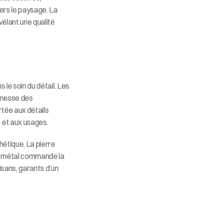
vers le paysage. La 
vélant une qualité 
le soin du détail. Les 
inesse des 
tée aux détails 
 et aux usages.
étique. La pierre 
le métal commande la 
sans, garants d’un 