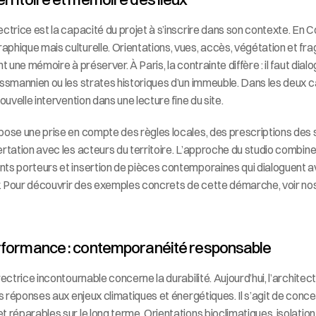
ctrice est la capacité du projet à s’inscrire dans son contexte. En Cor
phique mais culturelle. Orientations, vues, accès, végétation et fra
t une mémoire à préserver. À Paris, la contrainte diffère : il faut dial
ssmannien ou les strates historiques d’un immeuble. Dans les deux cas
ouvelle intervention dans une lecture fine du site.
pose une prise en compte des règles locales, des prescriptions des 
rtation avec les acteurs du territoire. L’approche du studio combine r
ts porteurs et insertion de pièces contemporaines qui dialoguent av
r. Pour découvrir des exemples concrets de cette démarche, voir nos 
performance : contemporanéité responsable
rectrice incontournable concerne la durabilité. Aujourd’hui, l’archite
es réponses aux enjeux climatiques et énergétiques. Il s’agit de conc
 réparables sur le long terme. Orientations bioclimatiques, isolation