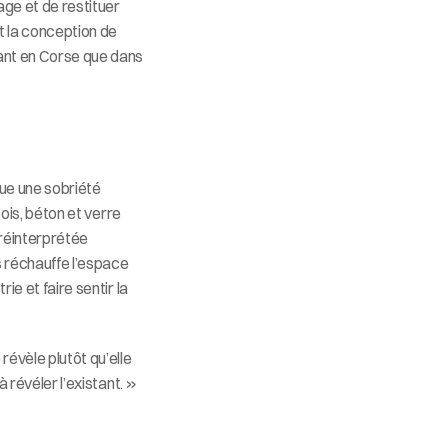
ge et de restituer 
t la conception de 
ant en Corse que dans 
ue une sobriété 
ois, béton et verre 
réinterprétée 
s réchauffe l’espace 
e et faire sentir la 
évèle plutôt qu’elle 
à révéler l’existant. »