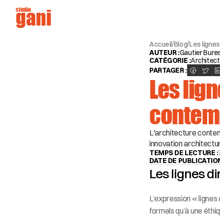
studio
gani
Accueil
Blog
Les lignes
/
/
AUTEUR :
Gautier Bures
CATÉGORIE :
Architec
PARTAGER :
Les lign
contem
L'architecture contemp
innovation architectur
TEMPS DE LECTURE :
DATE DE PUBLICATION
Les lignes d
L’expression « lignes
formels qu’à une éthi