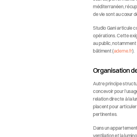
méditerranéen, récupé
de vie sont au cœur d
Studio Gani articule c
opérations. Cette exi
au public, notamment l
bâtiment (
ademe.fr
).
Organisation de
Autre principe structur
concevoir pour l’usage
relation directe à la 
placent pour articuler
pertinentes.
Dans un appartement p
ventilation et la lumi