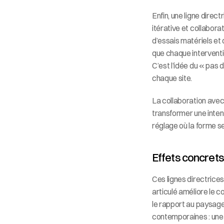
Enfin, une ligne direc
itérative et collaborat
d’essais matériels et 
que chaque interventio
C’est l’idée du « pas d
chaque site.
La collaboration avec
transformer une inten
réglage où la forme se
Effets concrets 
Ces lignes directrices
articulé améliore le c
le rapport au paysage 
contemporaines : une 