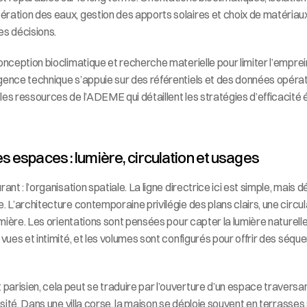
ration des eaux, gestion des apports solaires et choix de matériaux 
es décisions.
onception bioclimatique et recherche materielle pour limiter l’empre
gence technique s’appuie sur des référentiels et des données opérat
es ressources de l’ADEME qui détaillent les stratégies d’efficacité 
s espaces : lumière, circulation et usages
ant : l’organisation spatiale. La ligne directrice ici est simple, mais d
. L’architecture contemporaine privilégie des plans clairs, une circulat
lumière. Les orientations sont pensées pour capter la lumière naturell
 vues et intimité, et les volumes sont configurés pour offrir des séqu
arisien, cela peut se traduire par l’ouverture d’un espace traversan
nosité. Dans une villa corse, la maison se déploie souvent en terrasses