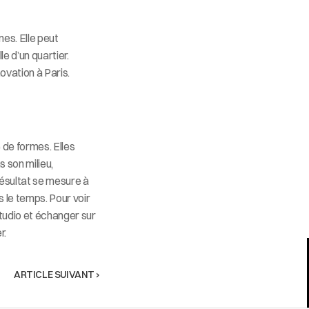
es. Elle peut 
e d’un quartier. 
ovation à Paris.
de formes. Elles 
 son milieu, 
ésultat se mesure à 
 le temps. Pour voir 
tudio et échanger sur 
r.
ARTICLE SUIVANT ›