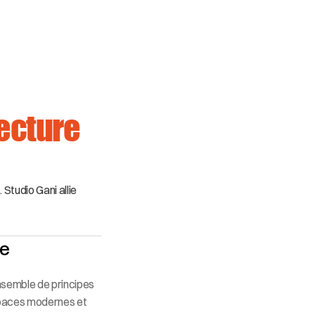
ecture 
Studio Gani allie 
ne
nsemble de principes 
spaces modernes et 