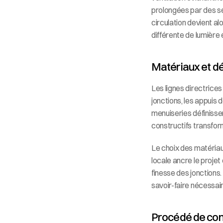
prolongées par des serr
circulation devient alo
différente de lumière 
Matériaux et dét
Les lignes directrices
jonctions, les appuis 
menuiseries définissen
constructifs transfor
Le choix des matériaux
locale ancre le projet
finesse des jonctions.
savoir-faire nécessaire
Procédé de conc