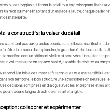
es ou des loggias qui filtrent le soleil tout en prolongeant l’habitat 
rs un récit qui mène l’habitant d’un espace à l’autre, chaque pallier ré
et de matérialité.
ails constructifs : la valeur du détail
 ne s’arrêtent pas aux grandes orientations ; elles se manifestent dans 
de fenêtre, les raccords de plancher, la granulométrie des enduits, la f
t la manière dont un bâtiment vieillira et sera vécu. Une attention por
me un volume neutre en espace habité, capable de résister au temps
 répond à la fois à des impératifs techniques et à une sensibilité esth
 dans son territoire, le bois structure une atmosphère chaleureuse, 
 Ces décisions sont prises en dialogue avec les entreprises et les arti
 pour traduire la ligne directrice en réalité tangible.
eption : collaborer et expérimenter