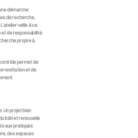
e une démarche 
ases de recherche, 
atelier veille à ce 
et de responsabilité. 
recherche propre à 
contrôle permet de 
restitution et de 
tement.
. Un projet bien 
u bâti et renouvelle 
és aux pratiques 
ère, des espaces 