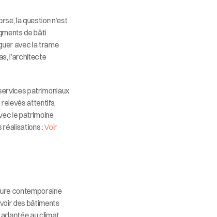
se, la question n’est 
gments de bâti 
oguer avec la trame 
, l’architecte 
services patrimoniaux 
elevés attentifs, 
ec le patrimoine 
réalisations : 
Voir 
cture contemporaine 
evoir des bâtiments 
 adaptée au climat 