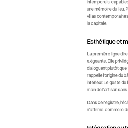
intemporels, capables 
une mémoire du lieu. P
villas contemporaines
la capitale.
Esthétique et ma
La première ligne dir
exigeante. Elle privilé
dialoguent plutôt que 
rappelle l’origine du 
intérieur. Le geste de 
main de l’artisan sans
Dans ce registre, l’éc
n’affirme, comme le dit
Intégration au t