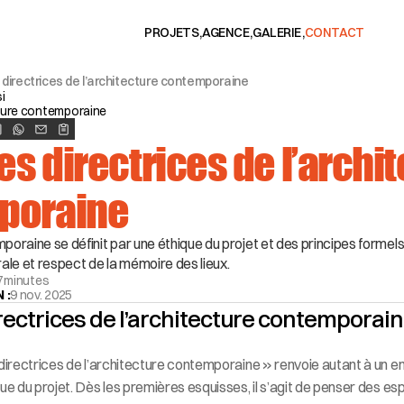
PROJETS
,
AGENCE
,
GALERIE
,
CONTACT
PROJETS
AGENCE
GALERIE
CONTACT
 directrices de l’architecture contemporaine
i
ture contemporaine
es directrices de l’archit
poraine
oraine se définit par une éthique du projet et des principes formels. 
ale et respect de la mémoire des lieux.
7
minutes
 :
9 nov. 2025
irectrices de l’architecture contemporai
 directrices de l’architecture contemporaine » renvoie autant à un e
que du projet. Dès les premières esquisses, il s’agit de penser des e