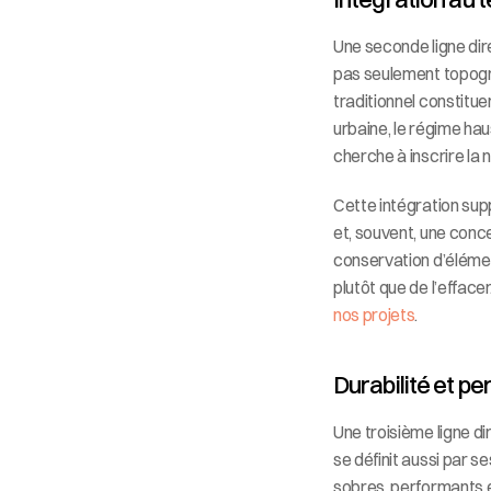
Une seconde ligne dire
pas seulement topogra
traditionnel constituen
urbaine, le régime hau
cherche à inscrire la n
Cette intégration sup
et, souvent, une conce
conservation d’élémen
plutôt que de l’efface
nos projets
.
Durabilité et 
Une troisième ligne di
se définit aussi par s
sobres, performants et