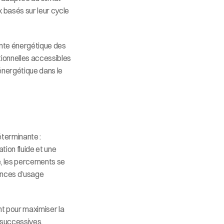
basés sur leur cycle 
inte énergétique des 
ionnelles accessibles 
énergétique dans le 
éterminante : 
ion fluide et une 
e, les percements se 
ences d’usage 
t pour maximiser la 
 successives, 