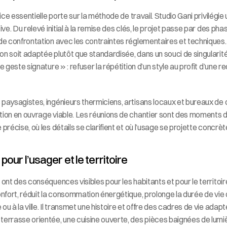
trice essentielle porte sur la méthode de travail. Studio Gani privilégi
ive. Du relevé initial à la remise des clés, le projet passe par des ph
de confrontation avec les contraintes réglementaires et techniques. L’
n soit adaptée plutôt que standardisée, dans un souci de singularité 
e geste signature » : refuser la répétition d’un style au profit d’une 
 paysagistes, ingénieurs thermiciens, artisans locaux et bureaux de 
tion en ouvrage viable. Les réunions de chantier sont des moments de 
 précise, où les détails se clarifient et où l’usage se projette concrè
pour l’usager et le territoire
 ont des conséquences visibles pour les habitants et pour le territoire
onfort, réduit la consommation énergétique, prolonge la durée de vie d
ou à la ville. Il transmet une histoire et offre des cadres de vie adapt
terrasse orientée, une cuisine ouverte, des pièces baignées de lumi