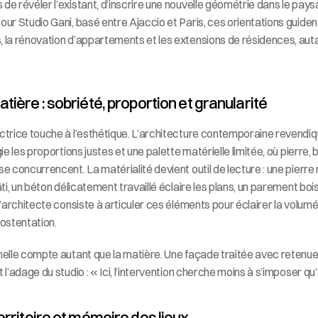
de révéler l’existant, d’inscrire une nouvelle géométrie dans le paysa
our Studio Gani, basé entre Ajaccio et Paris, ces orientations guiden
, la rénovation d’appartements et les extensions de résidences, aut
tière : sobriété, proportion et granularité
ectrice touche à l’esthétique. L’architecture contemporaine revendiq
gie les proportions justes et une palette matérielle limitée, où pierre, b
se concurrencent. La matérialité devient outil de lecture : une pierre 
bâti, un béton délicatement travaillé éclaire les plans, un parement boi
l’architecte consiste à articuler ces éléments pour éclairer la volumétri
 ostentation.
helle compte autant que la matière. Une façade traitée avec retenue r
 l’adage du studio : « Ici, l’intervention cherche moins à s’imposer qu’
erritoire et mémoire des lieux