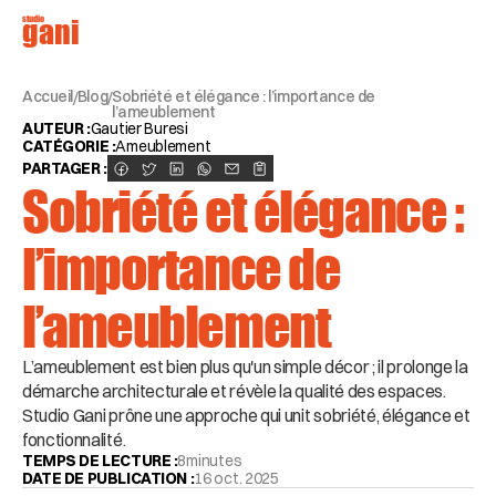
studio
gani
Accueil
Blog
Sobriété et élégance : l’importance de 
/
/
l’ameublement
AUTEUR :
Gautier Buresi
CATÉGORIE :
Ameublement
PARTAGER :
Sobriété et élégance : 
l’importance de 
l’ameublement
L’ameublement est bien plus qu'un simple décor ; il prolonge la 
démarche architecturale et révèle la qualité des espaces. 
Studio Gani prône une approche qui unit sobriété, élégance et 
fonctionnalité.
TEMPS DE LECTURE :
8
minutes
DATE DE PUBLICATION :
16 oct. 2025