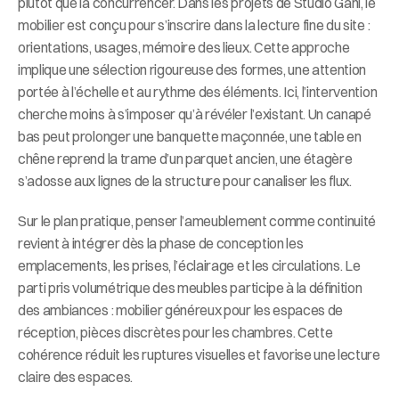
plutôt que la concurrencer. Dans les projets de Studio Gani, le 
mobilier est conçu pour s’inscrire dans la lecture fine du site : 
orientations, usages, mémoire des lieux. Cette approche 
implique une sélection rigoureuse des formes, une attention 
portée à l’échelle et au rythme des éléments. Ici, l’intervention 
cherche moins à s’imposer qu’à révéler l’existant. Un canapé 
bas peut prolonger une banquette maçonnée, une table en 
chêne reprend la trame d’un parquet ancien, une étagère 
s’adosse aux lignes de la structure pour canaliser les flux.
Sur le plan pratique, penser l’ameublement comme continuité 
revient à intégrer dès la phase de conception les 
emplacements, les prises, l’éclairage et les circulations. Le 
parti pris volumétrique des meubles participe à la définition 
des ambiances : mobilier généreux pour les espaces de 
réception, pièces discrètes pour les chambres. Cette 
cohérence réduit les ruptures visuelles et favorise une lecture 
claire des espaces.