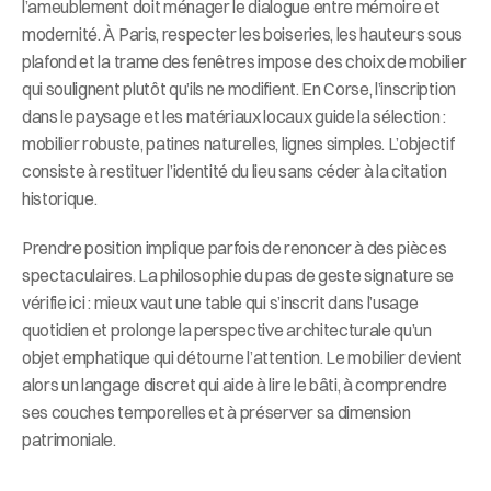
l’ameublement doit ménager le dialogue entre mémoire et 
modernité. À Paris, respecter les boiseries, les hauteurs sous 
plafond et la trame des fenêtres impose des choix de mobilier 
qui soulignent plutôt qu’ils ne modifient. En Corse, l’inscription 
dans le paysage et les matériaux locaux guide la sélection : 
mobilier robuste, patines naturelles, lignes simples. L’objectif 
consiste à restituer l’identité du lieu sans céder à la citation 
historique.
Prendre position implique parfois de renoncer à des pièces 
spectaculaires. La philosophie du pas de geste signature se 
vérifie ici : mieux vaut une table qui s’inscrit dans l’usage 
quotidien et prolonge la perspective architecturale qu’un 
objet emphatique qui détourne l’attention. Le mobilier devient 
alors un langage discret qui aide à lire le bâti, à comprendre 
ses couches temporelles et à préserver sa dimension 
patrimoniale.