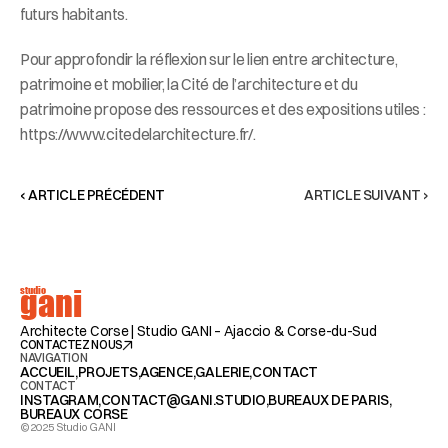
futurs habitants.
Pour approfondir la réflexion sur le lien entre architecture, 
patrimoine et mobilier, la Cité de l’architecture et du 
patrimoine propose des ressources et des expositions utiles : 
https://www.citedelarchitecture.fr/.
‹ ARTICLE PRÉCÉDENT
ARTICLE SUIVANT ›
studio
gani
Architecte Corse | Studio GANI – Ajaccio & Corse-du-Sud
CONTACTEZ NOUS
NAVIGATION
ACCUEIL,
PROJETS,
AGENCE,
GALERIE,
CONTACT
CONTACT
INSTAGRAM,
CONTACT@GANI.STUDIO
,
BUREAUX DE PARIS
,
BUREAUX CORSE
©2025 Studio GANI